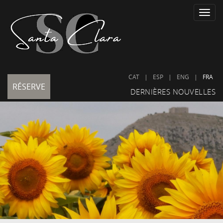
Toggle
naviga
CAT
|
ESP
|
ENG
|
FRA
RÉSERVE
DERNIÈRES NOUVELLES