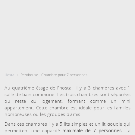
DATE D'ENTRÉE
DATE DE DÉPART
7
8
Agost, 2026
Agost, 2026
DIVENDRES
DISSABTE
CHAMBRES ET PERSONNES
RÉSERVE
7 agost, 2026
8 agost, 2026
Hostal
Penthouse - Chambre pour 7 personnes
Au quatrième étage de l'hostal, il y a 3 chambres avec 1
salle de bain commune. Les trois chambres sont séparées
du reste du logement, formant comme un mini
appartement. Cette chambre est idéale pour les familles
nombreuses ou les groupes d'amis.
Dans ces chambres il y a 5 lits simples et un lit double qui
permettent une capacité
maximale de 7 personnes
. La