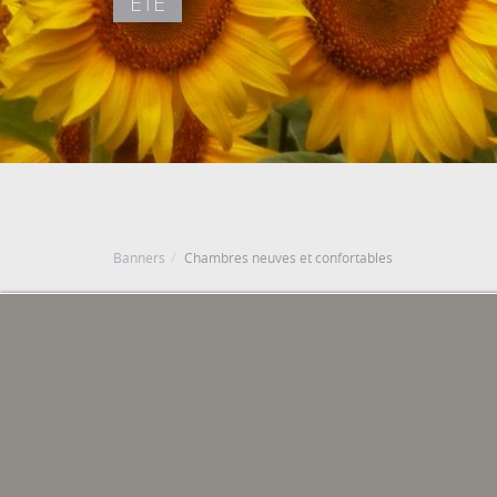
ÉTÉ
DATE D'ENTRÉE
DATE DE DÉPART
Agost, 2026
Agost, 2026
6
7
DIJOUS
DIVENDRES
6 agost, 2026
7 agost, 2026
Banners
Chambres neuves et confortables