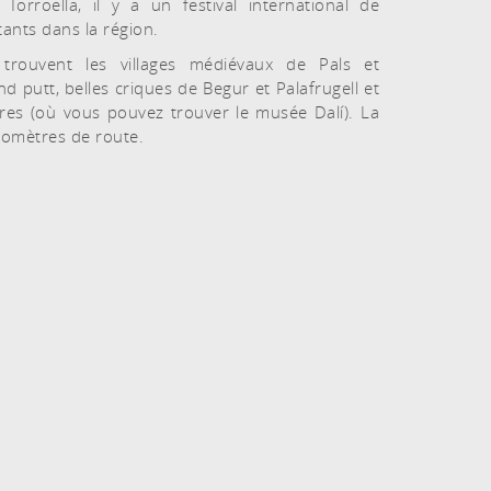
Torroella, il y a un festival international de
tants dans la région.
trouvent les villages médiévaux de Pals et
and putt, belles criques de Begur et Palafrugell et
eres (où vous pouvez trouver le musée Dalí). La
lomètres de route.