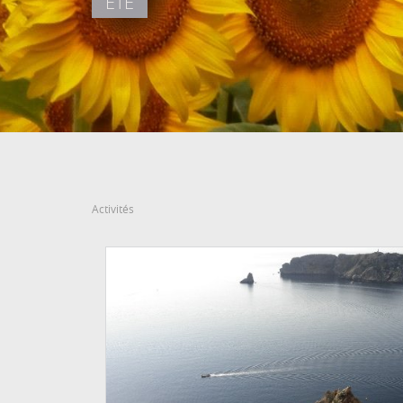
ÉTÉ
DATE D'ENTRÉE
DATE DE DÉPART
Agost, 2026
Agost, 2026
8
9
DISSABTE
DIUMENGE
8 agost, 2026
9 agost, 2026
Activités