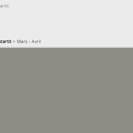
rtit:
tartit
> Mars - Avril