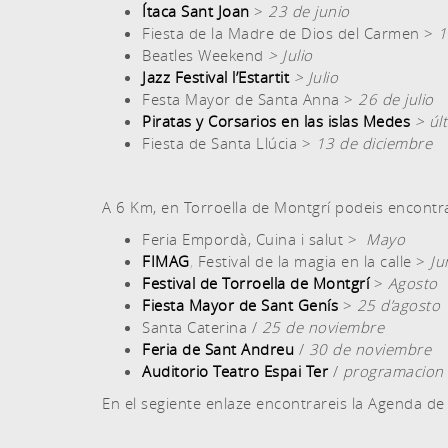
Ítaca Sant Joan
>
23 de junio
Fiesta de la Madre de Dios del Carmen >
1
Beatles Weekend
> Julio
Jazz Festival l’Estartit
> Julio
Festa Mayor de Santa Anna >
26 de julio
Piratas y Corsarios en las islas Mede
s
> úl
Fiesta de Santa Llúcia >
13 de diciembre
A 6 Km, en Torroella de Montgrí podeis encontr
Feria Empordà, Cuina i salut >
Mayo
FIMAG
,
Festival de la magia en la calle >
Ju
Festival de Torroella de Montgrí
>
Agosto
Fiesta Mayor de Sant Genís
>
25 d’agosto
Santa Caterina /
25 de noviembre
Feria de Sant Andreu
/
30 de noviembre
Auditorio Teatro Espai Ter
/
programacion 
En el segiente enlaze encontrareis la Agenda de