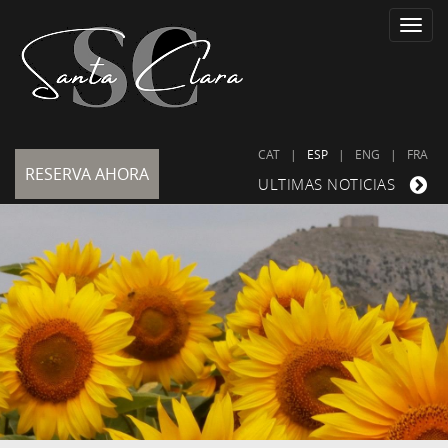
Toggle
naviga
CAT
|
ESP
|
ENG
|
FRA
RESERVA AHORA
ULTIMAS NOTICIAS