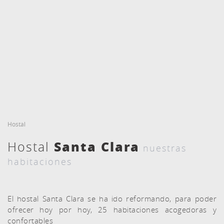
FECHA DE ENTRADA
FECHA DE SALIDA
8
9
Agost, 2026
Agost, 2026
DISSABTE
DIUMENGE
HABITACIONES Y PERSONAS
RESERVAR
8 agost, 2026
9 agost, 2026
Hostal
Santa Clara
Hostal
nuestras
habitaciones
El hostal Santa Clara se ha ido reformando, para poder
ofrecer hoy por hoy, 25 habitaciones acogedoras y
confortables