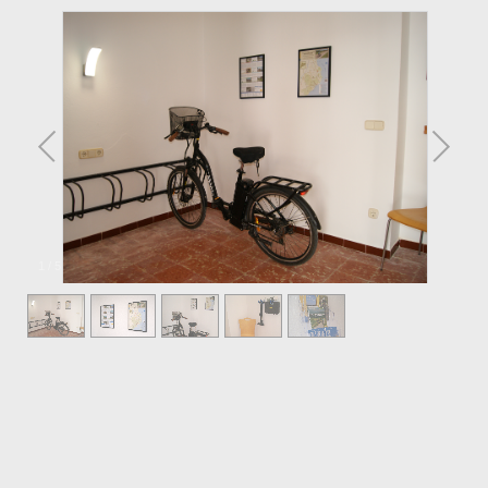
1
/
5