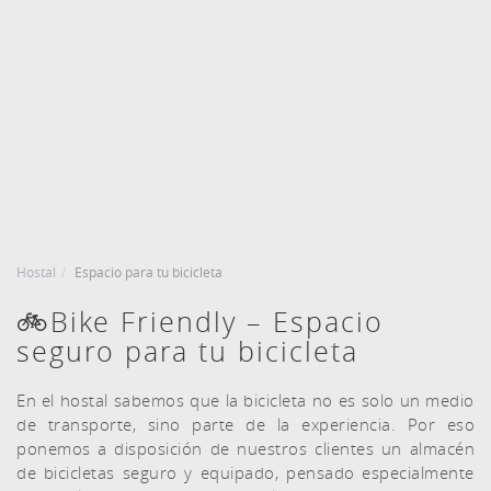
FECHA DE ENTRADA
FECHA DE SALIDA
7
8
Agost, 2026
Agost, 2026
DIVENDRES
DISSABTE
HABITACIONES Y PERSONAS
RESERVAR
7 agost, 2026
8 agost, 2026
Hostal
Espacio para tu bicicleta
🚲Bike Friendly – Espacio
seguro para tu bicicleta
En el hostal sabemos que la bicicleta no es solo un medio
de transporte, sino parte de la experiencia. Por eso
ponemos a disposición de nuestros clientes un almacén
de bicicletas seguro y equipado, pensado especialmente