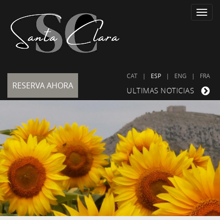
Toggle
naviga
CAT
|
ESP
|
ENG
|
FRA
RESERVA AHORA
ULTIMAS NOTICIAS