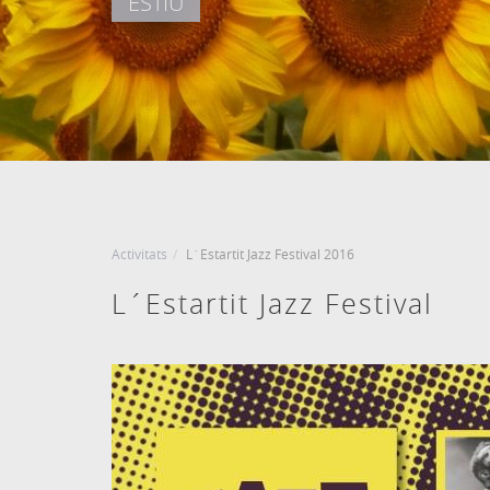
ESTIU
DATA D'ENTRADA
DATA DE SORTIDA
Agost, 2026
Agost, 2026
7
8
DIVENDRES
DISSABTE
7 agost, 2026
8 agost, 2026
Activitats
L´Estartit Jazz Festival 2016
L´Estartit Jazz Festival