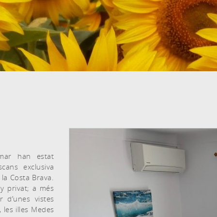
HABITACIONS I PERSONES
mar han estat
cans exclusiva
la Costa Brava.
y privat; a més
r d’unes vistes
t, les illes Medes