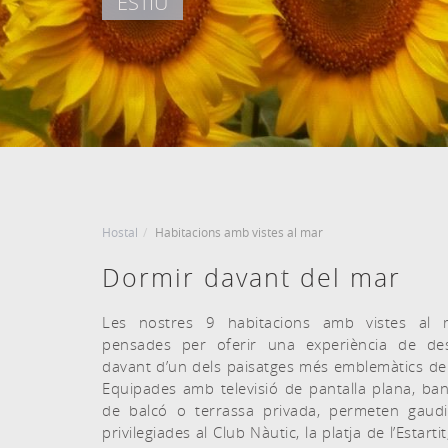
ESTIU
DATA D'ENTRADA
DATA DE SORTIDA
Agost, 2026
Agost, 2026
6
7
DIJOUS
DIVENDRES
6 agost, 2026
7 agost, 2026
Hostal
Habitacions amb vistes al mar
Dormir davant del mar
Les nostres 9 habitacions amb vistes al 
pensades per oferir una experiència de des
davant d’un dels paisatges més emblemàtics de 
Equipades amb televisió de pantalla plana, ban
de balcó o terrassa privada, permeten gaudi
privilegiades al Club Nàutic, la platja de l’Estarti