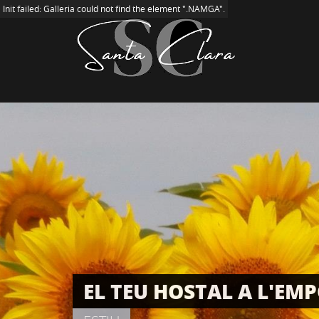
Init failed: Galleria could not find the element ".WRMRA".
Init failed: Galleria could not find the element ".NAMGA".
EL TEU HOSTAL A L'EM