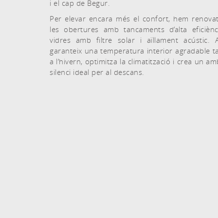
i el cap de Begur.
Per elevar encara més el confort, hem renov
les obertures amb tancaments d’alta eficiènc
vidres amb filtre solar i aïllament acústic. 
garanteix una temperatura interior agradable ta
a l’hivern, optimitza la climatització i crea un a
silenci ideal per al descans.