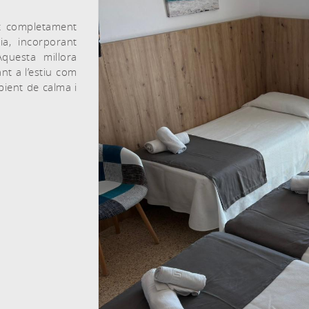
at completament
ia, incorporant
Aquesta millora
nt a l’estiu com
mbient de calma i