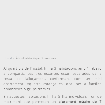
DATA D'ENTRADA
DATA DE SORTIDA
9
10
Agost, 2026
Agost, 2026
DIUMENGE
DILLUNS
HABITACIONS I PERSONES
RESERVAR
9 agost, 2026
10 agost, 2026
Hostal
Àtic - Habitació per 7 persones
Al quart pis de l'hostal, hi ha 3 habitacions amb 1 labavo
a compartit. Les tres estances estan separades de la
resta de l'allotjament, conformant com un mini
apartament. Aquesta estança és ideal per a famílies
nombroses o grups d'amics.
En aquestes habitacions hi ha 5 llits individuals i un de
matrimoni que permeten un
aforament màxim de 7