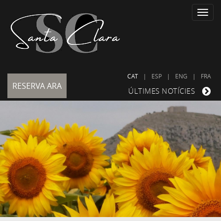
Toggle
naviga
CAT
|
ESP
|
ENG
|
FRA
RESERVA ARA
ÚLTIMES NOTÍCIES