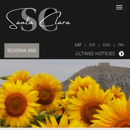
Toggle
naviga
CAT
|
ESP
|
ENG
|
FRA
RESERVA ARA
ÚLTIMES NOTÍCIES