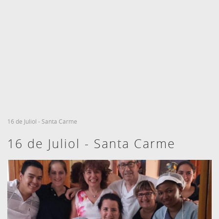
DATA D'ENTRADA
DATA DE SORTIDA
7
8
Agost, 2026
Agost, 2026
DIVENDRES
DISSABTE
HABITACIONS I PERSONES
RESERVAR
7 agost, 2026
8 agost, 2026
16 de Juliol - Santa Carme
16 de Juliol - Santa Carme